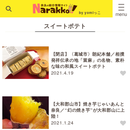
by yomiっこ
menu
スイートポテト
【閉店】〈葛城市〉朗紀本舗／相撲
発祥伝承の地「當麻」の名物、素朴
な味の和風スイートポテト
2021.4.19
【大和郡山市】焼き芋じゃいあんと
奈良／“幻の焼き芋”が大和郡山に上
陸！
2021.1.24