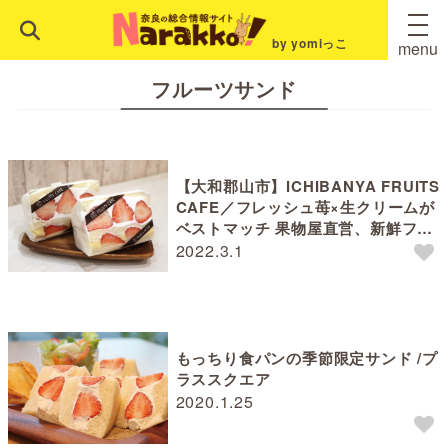
by yomiっこ
menu
フルーツサンド
【大和郡山市】ICHIBANYA FRUITS
CAFE／フレッシュ苺×生クリームが
ベストマッチ 果物屋直営、新鮮フル
ーツサンド
2022.3.1
もっちり食パンの季節限定サンド /プ
ラススクエア
2020.1.25