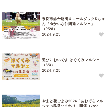
奈良市総合財団＆コールダックKちゃ
ん『ゆかいな仲間達マルシェ』
（9/28）
2024.9.25
遊びにおいでよ はぐくみマルシェ
（8/3）
2024.7.25
やまと花ごよみ2024「あおぞらマル
シェin馬見ひまわり」開催（7/27・