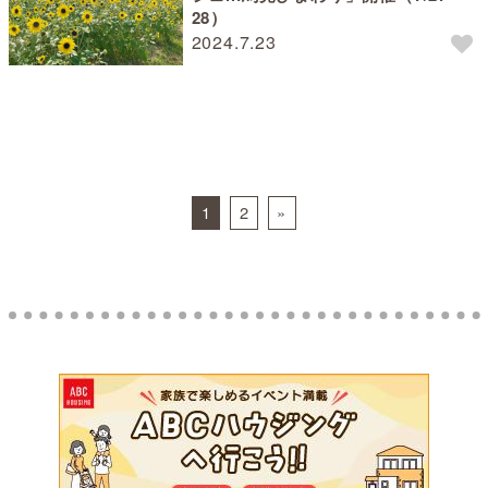
28）
2024.7.23
Posts navigation
1
2
»