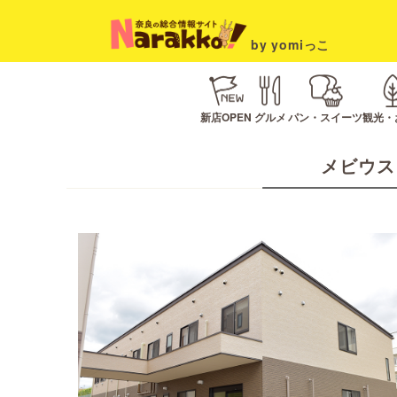
by yomiっこ
新店OPEN
グルメ
パン・スイーツ
観光・
メビウス