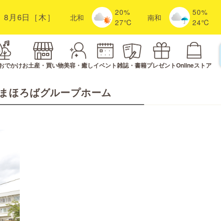
20%
50%
8月6日［木］
北
和
南
和
27℃
24℃
おでかけ
お土産・買い物
美容・癒し
イベント
雑誌・書籍
プレゼント
Onlineストア
まほろばグループホーム