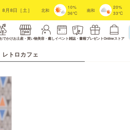
10%
20%
8月8日［土］
北
和
南
和
36℃
33℃
おでかけ
お土産・買い物
美容・癒し
イベント
雑誌・書籍
プレゼント
Onlineストア
レトロカフェ