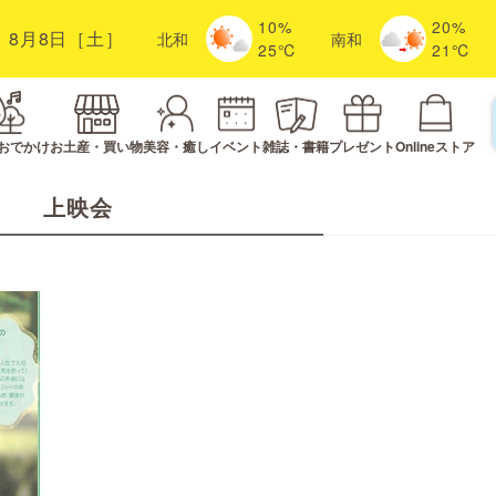
10%
20%
8月8日［土］
北
和
南
和
25℃
21℃
おでかけ
お土産・買い物
美容・癒し
イベント
雑誌・書籍
プレゼント
Onlineストア
上映会