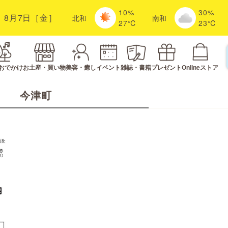
10%
30%
8月7日［金］
北
和
南
和
27℃
23℃
おでかけ
お土産・買い物
美容・癒し
イベント
雑誌・書籍
プレゼント
Onlineストア
今津町