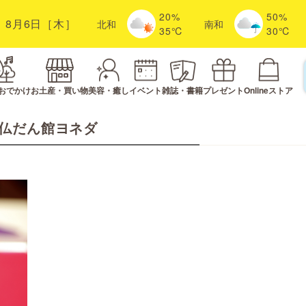
20%
50%
8月6日［木］
北
和
南
和
35℃
30℃
おでかけ
お土産・買い物
美容・癒し
イベント
雑誌・書籍
プレゼント
Onlineストア
仏だん館ヨネダ