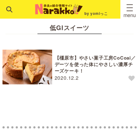
by yomiっこ
menu
低GIスイーツ
【橿原市】やさい菓子工房CoCoai／
デーツを使った体にやさしい濃厚チ
ーズケーキ！
2020.12.2