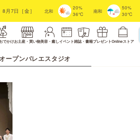
20%
50%
8月7日［金］
北
和
南
和
36℃
30℃
おでかけ
お土産・買い物
美容・癒し
イベント
雑誌・書籍
プレゼント
Onlineストア
オープンバレエスタジオ