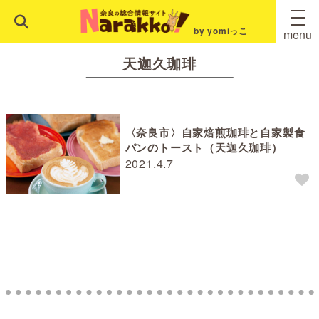
by yomiっこ
menu
天迦久珈琲
〈奈良市〉自家焙煎珈琲と自家製食
パンのトースト（天迦久珈琲）
2021.4.7