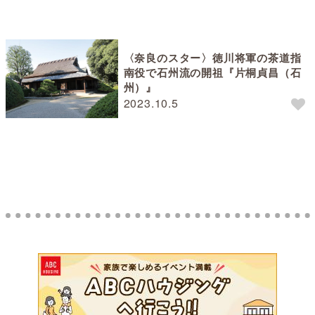
〈奈良のスター〉徳川将軍の茶道指
南役で石州流の開祖『片桐貞昌（石
州）』
2023.10.5