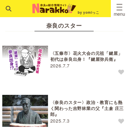
by yomiっこ
menu
奈良のスター
〈五條市〉花火大会の元祖「鍵屋」
初代は奈良出身！『鍵屋弥兵衛』
2026.7.7
〈奈良のスター〉政治・教育にも熱
く関わった吉野林業の父『土倉 庄三
郎』
2025.7.3