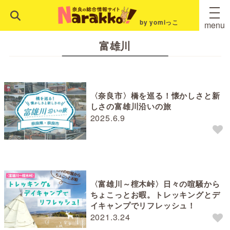
by yomiっこ
menu
富雄川
〈奈良市〉橋を巡る！懐かしさと新
しさの富雄川沿いの旅
2025.6.9
〈富雄川～榁木峠〉日々の喧騒から
ちょこっとお暇。トレッキングとデ
イキャンプでリフレッシュ！
2021.3.24