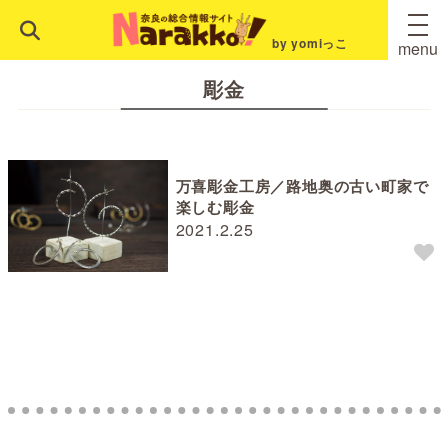
by yomiっこ
menu
彫金
万喜彫金工房／路地奥の古い町家で
楽しむ彫金
2021.2.25