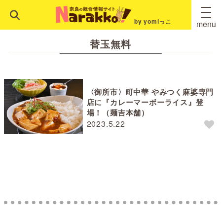
by yomiっこ
menu
替玉無料
〈御所市〉町中華 やみつく麻婆専門
店に『カレーマーボーライス』登
場！（麺吉本舗）
2023.5.22