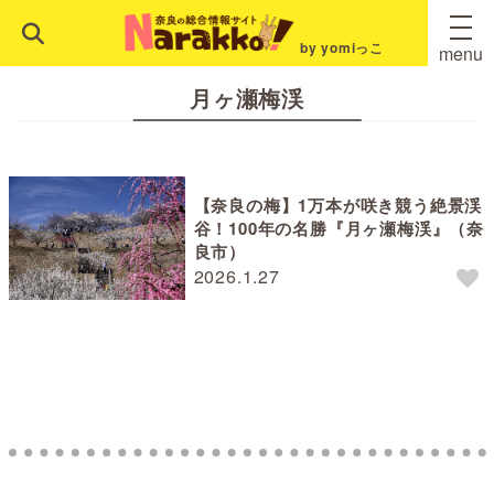
by yomiっこ
menu
月ヶ瀬梅渓
【奈良の梅】1万本が咲き競う絶景渓
谷！100年の名勝『月ヶ瀬梅渓』（奈
良市）
2026.1.27