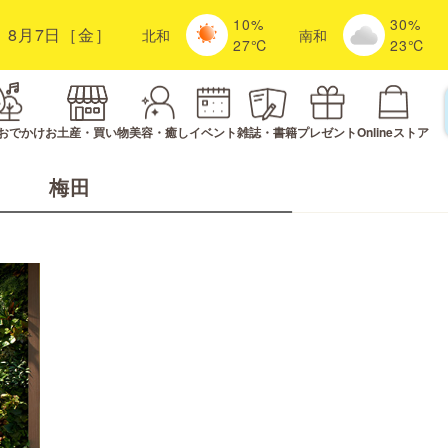
10%
30%
8月7日［金］
北
和
南
和
27℃
23℃
おでかけ
お土産・買い物
美容・癒し
イベント
雑誌・書籍
プレゼント
Onlineストア
梅田