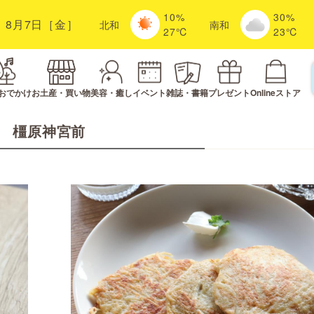
10%
30%
8月7日［金］
北
和
南
和
27℃
23℃
おでかけ
お土産・買い物
美容・癒し
イベント
雑誌・書籍
プレゼント
Onlineストア
橿原神宮前