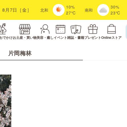
10%
30%
8月7日［金］
北
和
南
和
27℃
23℃
おでかけ
お土産・買い物
美容・癒し
イベント
雑誌・書籍
プレゼント
Onlineストア
片岡梅林