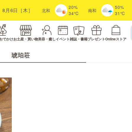
20%
50%
8月6日［木］
北
和
南
和
34℃
31℃
おでかけ
お土産・買い物
美容・癒し
イベント
雑誌・書籍
プレゼント
Onlineストア
琥珀荘