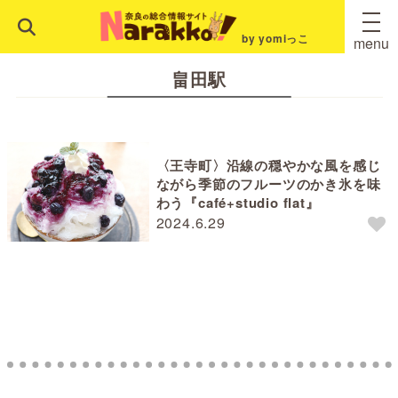
by yomiっこ
menu
畠田駅
〈王寺町〉沿線の穏やかな風を感じ
ながら季節のフルーツのかき氷を味
わう『café+studio flat』
2024.6.29