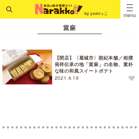
by yomiっこ
menu
當麻
【閉店】〈葛城市〉朗紀本舗／相撲
発祥伝承の地「當麻」の名物、素朴
な味の和風スイートポテト
2021.4.19