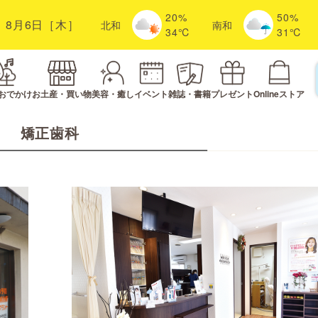
20%
50%
8月6日［木］
北
和
南
和
34℃
31℃
おでかけ
お土産・買い物
美容・癒し
イベント
雑誌・書籍
プレゼント
Onlineストア
矯正歯科