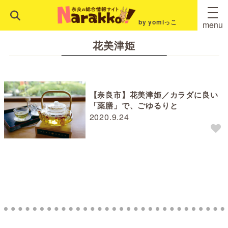
by yomiっこ
menu
花美津姫
【奈良市】花美津姫／カラダに良い
「薬膳」で、ごゆるりと
2020.9.24