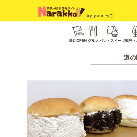
by yomiっこ
新店OPEN
グルメ
パン・スイーツ
観光・
道の