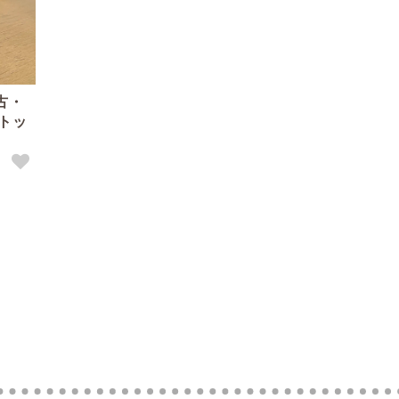
古・
トッ