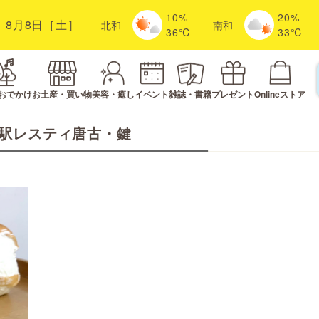
10%
20%
8月8日［土］
北
和
南
和
36℃
33℃
おでかけ
お土産・買い物
美容・癒し
イベント
雑誌・書籍
プレゼント
Onlineストア
駅レスティ唐古・鍵