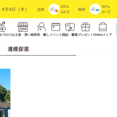
20%
50%
8月6日［木］
北
和
南
和
34℃
31℃
おでかけ
お土産・買い物
美容・癒し
イベント
雑誌・書籍
プレゼント
Onlineストア
遺構探索