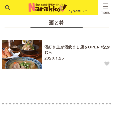
by yomiっこ
menu
酒と肴
酒好き主が酒飲まし店をOPEN /なか
むら
2020.1.25