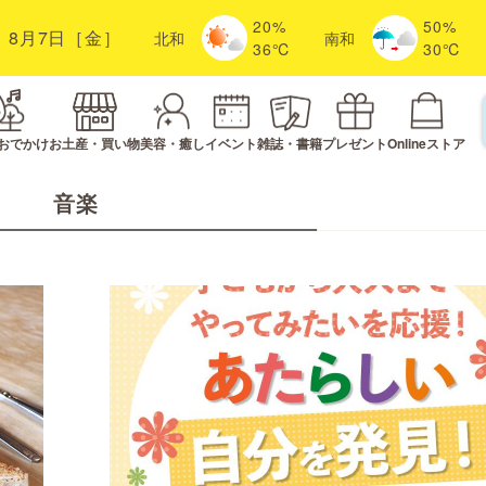
20%
50%
8月7日［金］
北
和
南
和
36℃
30℃
おでかけ
お土産・買い物
美容・癒し
イベント
雑誌・書籍
プレゼント
Onlineストア
音楽