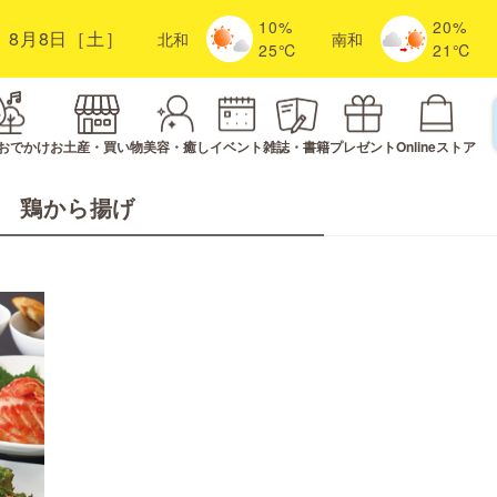
10%
20%
8月8日［土］
北
和
南
和
25℃
21℃
おでかけ
お土産・買い物
美容・癒し
イベント
雑誌・書籍
プレゼント
Onlineストア
鶏から揚げ