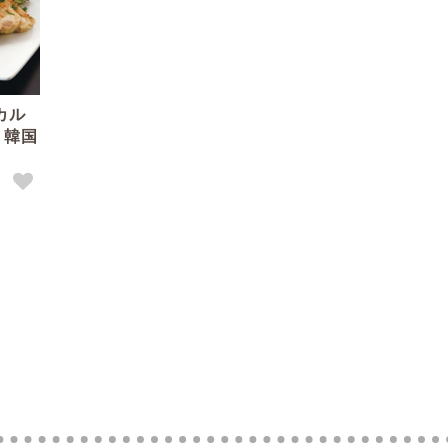
カル
・韓国