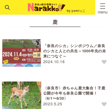
by yomiっこ
menu
鹿
「奈良のシカ」シンポジウム／奈良
のシカと人との共生～1000年先の未
来につなぐ～
2024.10.18
〈奈良市〉赤ちゃん鹿大集合！子鹿
公開が今年も奈良公園で開催！
〈6/1〜6/30〉
2023.5.25