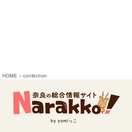
HOME
>
confection
by yomiっこ