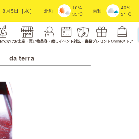
10%
40%
8月5日［水］
北
和
南
和
35℃
31℃
おでかけ
お土産・買い物
美容・癒し
イベント
雑誌・書籍
プレゼント
Onlineストア
da terra