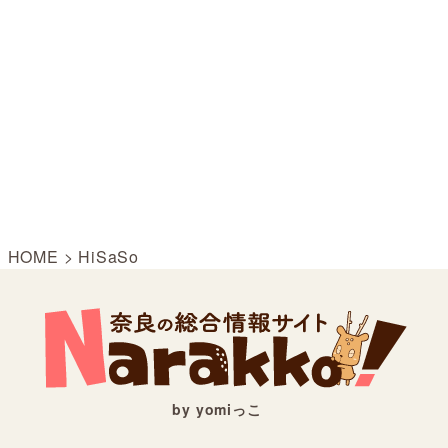
HOME
>
HiSaSo
by yomiっこ