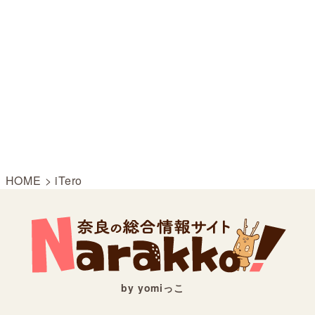
HOME
>
iTero
by yomiっこ