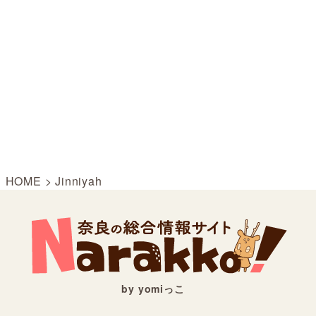
HOME
>
Jinniyah
by yomiっこ