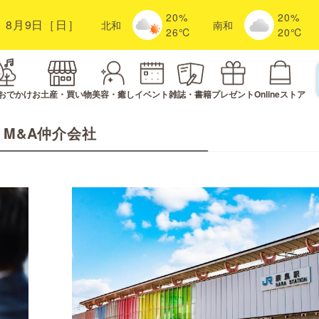
20%
20%
8月9日［日］
北
和
南
和
26℃
20℃
おでかけ
お土産・買い物
美容・癒し
イベント
雑誌・書籍
プレゼント
Onlineストア
M&A仲介会社