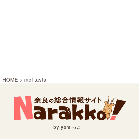
HOME
>
moi tasta
by yomiっこ