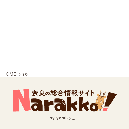
HOME
>
so
by yomiっこ