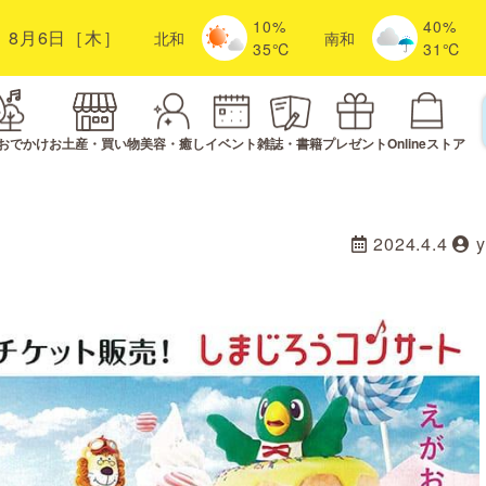
10%
40%
8月6日［木］
北
和
南
和
35℃
31℃
おでかけ
お土産・買い物
美容・癒し
イベント
雑誌・書籍
プレゼント
Onlineストア
2024.4.4