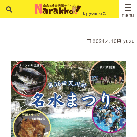
by yomiっこ
menu
2024.4.10
yuzu