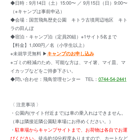
◆日時：9月14日（土）15:00〜 ／ 9月15日（日）9:00〜
（※キャンプは事前申込）
◆会場：国営飛鳥歴史公園 キトラ古墳周辺地区 キト
ラの田んぼ
◆宿泊・キャンプ泊（定員20組）※1サイト5名まで
【料金】1,000円／名（小学生以上）
※未就学児無料 ▶︎
キャンプのお申し込み
※ゴミの軽減のため、可能な方は、マイ箸、マイ皿、マ
イカップなどをご持参下さい。
◆問い合わせ：飛鳥管理センター TEL：
0744-54-2441
〈 注意事項 〉
・公園内(サイト付近まで)は車の乗入れはできません。
（車は隣接近隣公園駐車場にお停めください。）
・
駐車場からキャンプサイトまで、お荷物は各自でお運
びください。
徒歩約10分程度ありますので、カートなど