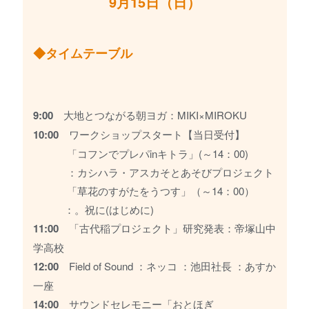
9月15日（日）
◆タイムテーブル
9:00
大地とつながる朝ヨガ：MIKI×MIROKU
10:00
ワークショップスタート【当日受付】
「コフンでプレパinキトラ」(～14：00)
：カシハラ・アスカそとあそびプロジェクト
「草花のすがたをうつす」（～14：00）
：。祝に(はじめに)
11:00
「古代稲プロジェクト」研究発表：帝塚山中
学高校
12:00
Field of Sound ：ネッコ ：池田社長 ：あすか
一座
14:00
サウンドセレモニー「おとほぎ