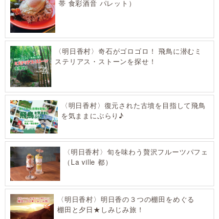
帯 食彩酒音 パレット）
〈明日香村〉奇石がゴロゴロ！ 飛鳥に潜むミ
ステリアス・ストーンを探せ！
〈明日香村〉復元された古墳を目指して飛鳥
を気ままにぶらり♪
〈明日香村〉旬を味わう贅沢フルーツパフェ
（La ville 都）
〈明日香村〉明日香の３つの棚田をめぐる
棚田と夕日★しみじみ旅！