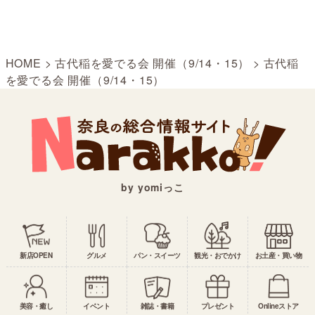
HOME
>
古代稲を愛でる会 開催（9/14・15）
>
古代稲
を愛でる会 開催（9/14・15）
by yomiっこ
新店OPEN
グルメ
パン・スイーツ
観光・おでかけ
お土産・買い物
美容・癒し
イベント
雑誌・書籍
プレゼント
Onlineストア