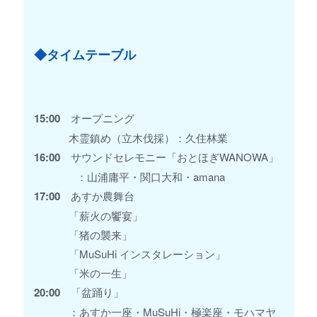
◆タイムテーブル
15:00
オープニング
木霊鎮め（立木伐採）：久住林業
16:00
サウンドセレモニー「おとほぎWANOWA」
：山浦庸平・関口大和・amana
17:00
あすか農舞台
「薪火の饗宴」
「猪の襲来」
「MuSuHi インスタレーション」
「米の一生」
20:00
「盆踊り」
：あすか一座・MuSuHi・極楽座・モハマヤ