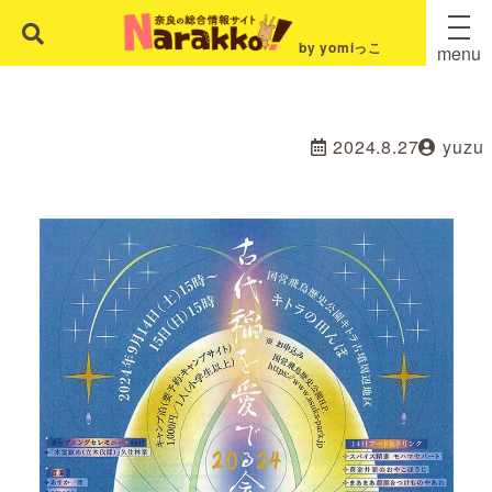
by yomiっこ
menu
2024.8.27
yuzu