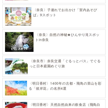
〈奈良〉子連れでお出かけ「室内あそび
ば」9スポット
〈奈良〉自然の神秘★ひんやり滝スポッ
トin奈良
〈奈良市〉奈良交通「ぐるっとバス」でぐる
っと日本庭園めぐり旅
〈明日香村〉1400年の古都・飛鳥の里山を彩
る「彼岸花」の名所4選
〈明日香村〉天然自然由来の飲食店（飛鳥白