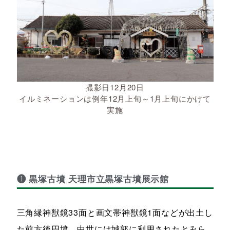
撮影日12月20日
イルミネーションは例年12月上旬～1月上旬にかけて
実施
❶ 黒塚古墳 天理市立黒塚古墳展示館
三角縁神獣鏡33面と画文帯神獣鏡1面などが出土し
た前方後円墳。中世には城郭に利用されたとみら