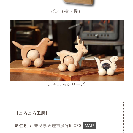
ピン（檜・欅）
ころころシリーズ
ころころ工房
住所：
奈良県天理市渋谷町370
MAP