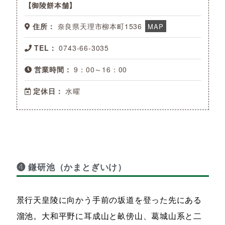
御陵餅本舗
住所：
奈良県天理市柳本町1536
MAP
TEL：
0743-66-3035
営業時間：
9：00～16：00
定休日：
水曜
❹ 鎌研池（かまとぎいけ）
景行天皇陵に向かう手前の坂道を登った先にある
溜池。大和平野に耳成山と畝傍山、葛城山系と二