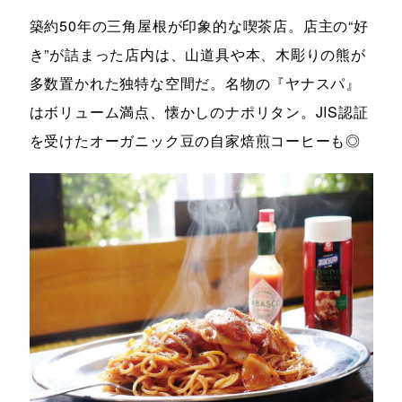
築約50年の三角屋根が印象的な喫茶店。店主の“好
き”が詰まった店内は、山道具や本、木彫りの熊が
多数置かれた独特な空間だ。名物の『ヤナスパ』
はボリューム満点、懐かしのナポリタン。JIS認証
を受けたオーガニック豆の自家焙煎コーヒーも◎