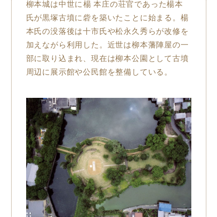
柳本城は中世に
楊本
庄の荘官であった楊本
氏が黒塚古墳に砦を築いたことに始まる。楊
本氏の没落後は十市氏や松永久秀らが改修を
加えながら利用した。近世は柳本藩陣屋の一
部に取り込まれ、現在は柳本公園として古墳
周辺に展示館や公民館を整備している。