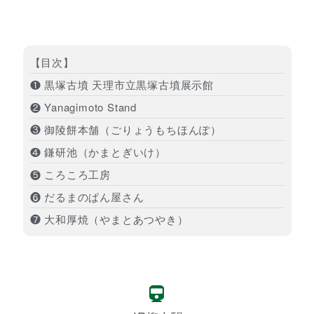
【目次】
❶ 黒塚古墳 天理市立黒塚古墳展示館
❷ Yanagimoto Stand
❸ 御陵餅本舗（ごりょうもちほんぽ）
❹ 鎌研池（かまとぎいけ）
❺ ころころ工房
❻ だるまのぱん屋さん
❼ 大和厚焼（やまとあつやき）