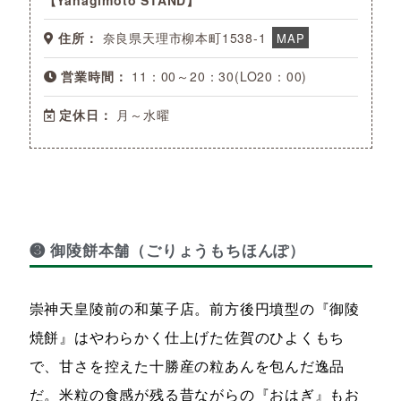
住所：
奈良県天理市柳本町1538-1
MAP
営業時間：
11：00～20：30(LO20：00)
定休日：
月～水曜
❸ 御陵餅本舗（ごりょうもちほんぽ）
崇神天皇陵前の和菓子店。前方後円墳型の『御陵
焼餅』はやわらかく仕上げた佐賀のひよくもち
で、甘さを控えた十勝産の粒あんを包んだ逸品
だ。米粒の食感が残る昔ながらの『おはぎ』もお