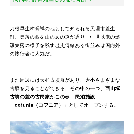
刀根早生柿発祥の地として知られる天理市萱生
町。集落の西を山の辺の道が通り、中世以来の環
濠集落の様子を残す歴史情緒ある街並みは国内外
の旅行者に人気だ。
また周辺には大和古墳群があり、大小さまざまな
古墳を見ることができる。その中の一つ、
西山塚
古墳の麓の古民家
がこの春、
民泊施設
「cofunia（コフニア）」
としてオープンする。