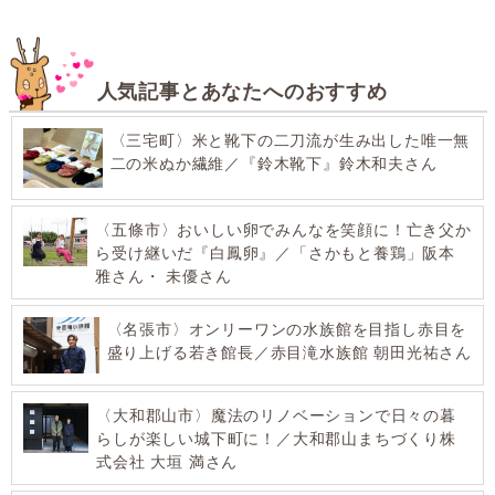
人気記事とあなたへのおすすめ
〈三宅町〉米と靴下の二刀流が生み出した唯一無
二の米ぬか繊維／『鈴木靴下』鈴木和夫さん
〈五條市〉おいしい卵でみんなを笑顔に！亡き父か
ら受け継いだ『白鳳卵』／「さかもと養鶏」阪本
雅さん・ 未優さん
〈名張市〉オンリーワンの水族館を目指し赤目を
盛り上げる若き館長／赤目滝水族館 朝田光祐さん
〈大和郡山市〉魔法のリノベーションで日々の暮
らしが楽しい城下町に！／大和郡山まちづくり株
式会社 大垣 満さん