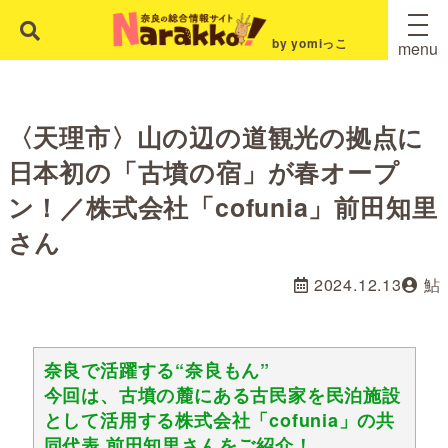
by yomiっこ
menu
〈天理市〉山の辺の道観光の拠点に
日本初の「古墳の宿」が春オープ
ン！／株式会社「cofunia」前田知里
さん
2024.12.13
鮎
奈良で活躍する“奈良もん”
今回は、古墳の麓にある古民家を民泊施設
として活用する株式会社「cofunia」の共
同代表 前田知里さんをご紹介！