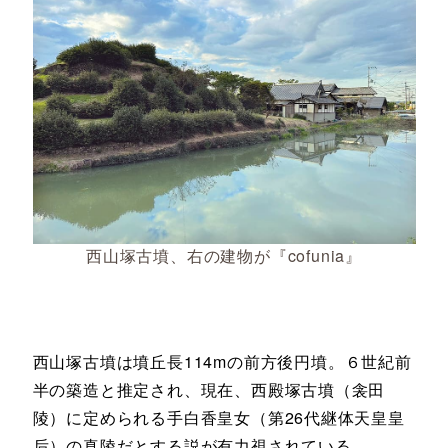
西山塚古墳、右の建物が『cofunia』
西山塚古墳は墳丘長114mの前方後円墳。６世紀前
半の築造と推定され、現在、西殿塚古墳（衾田
陵）に定められる手白香皇女（第26代継体天皇皇
后）の真陵だとする説が有力視されている。