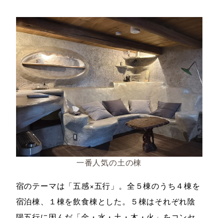
一番人気の土の棟
宿のテーマは「五感×五行」。全５棟のうち４棟を
宿泊棟、１棟を飲食棟とした。５棟はそれぞれ陰
陽五行に因んだ「金・水・土・木・火」をコンセ