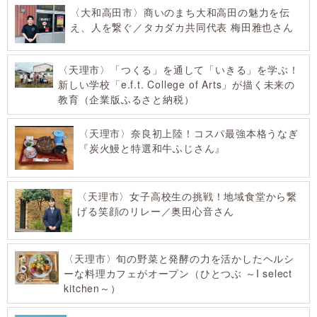
〈大和高田市〉商いのまち大和高田の魅力を伝
え、人を繋ぐ／タカダカ共同代表 梅田雅也さん
〈天理市〉「つくる」を通して「いきる」を学ぶ！
新しい学校「e.f.t. College of Arts」が描く未来の
教育（企業版ふるさと納税）
〈天理市〉奈良初上陸！コスパ最強本格うなぎ
『炭火鰻と特選和牛ふじさん』
〈天理市〉女子高校生の挑戦！地域食堂から繋
げる笑顔のリレー／奥田心音さん
〈天理市〉旬の野菜と発酵の力を活かしたヘルシ
ーな料理カフェがオープン（ひとつぶ ～I select
kitchen～）