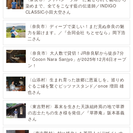
染めまで、全てをこなす藍の伝道師／INDIGO
CLASSIC小田大空さん
〈奈良市〉ディープで楽しい！まだ見ぬ奈良の魅
力を届けます。／『合同会社 ちとせなら』岡下浩
二さん
〈奈良市〉大人数で貸切！JR奈良駅から徒歩7分
「Cocon Nara Sanjyo」が2025年12月6日オープ
ン！
〈山添村〉生まれ育った故郷に恩返しを。巡りめ
ぐるご縁を繋ぐピッツァスタンド／once 増田 雄
也さん
〈東吉野村〉幕末を生きた天誅組終焉の地で草莽
の志士たちの生き様を発信／『草莽庵』阪本基義
さん