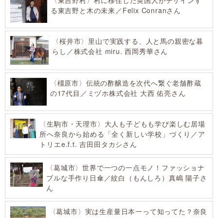
〈東吉野村〉村に移住した英国人がデザインす
る東吉野と木の未来／Felix Conranさん
〈桜井市〉里山で実践する、人と馬の親密な暮
らし／株式会社 miru. 西岡秀華さん
〈橿原市〉伝統の酢醸造を次代へ繋ぐ老舗酢蔵
の17代目／ミヅホ株式会社 大西 佑亮さん
〈生駒市・天理市〉大人も子どもも学び楽しむ居場
所へ奈良から始める「全く新しい学校」づくり／ア
トリエe.f.t. 吉田田タカシさん
〈葛城市〉世界で一つの一点モノ！ファッショナ
ブルな手作り日傘／紋白（もんしろ）真嶋 陽子さ
ん
〈葛城市〉実は生産量日本一って知ってた？奈良