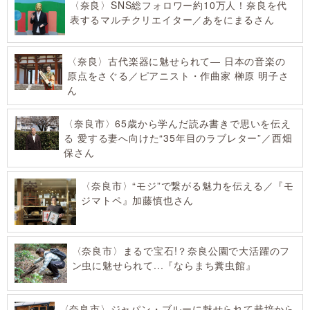
〈奈良〉SNS総フォロワー約10万人！奈良を代
表するマルチクリエイター／あをにまるさん
〈奈良〉古代楽器に魅せられて― 日本の音楽の
原点をさぐる／ピアニスト・作曲家 榊原 明子さ
ん
〈奈良市〉65歳から学んだ読み書きで思いを伝え
る 愛する妻へ向けた“35年目のラブレター”／西畑
保さん
〈奈良市〉“モジ”で繋がる魅力を伝える／『モ
ジマトペ』加藤慎也さん
〈奈良市〉まるで宝石!？奈良公園で大活躍のフ
ン虫に魅せられて...『ならまち糞虫館』
〈奈良市〉ジャパン・ブルーに魅せられて栽培から