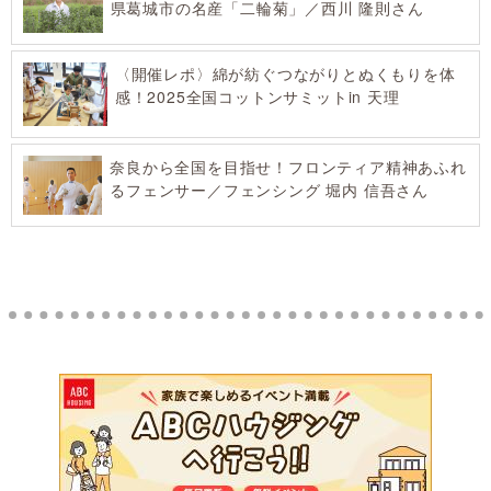
県葛城市の名産「二輪菊」／西川 隆則さん
〈開催レポ〉綿が紡ぐつながりとぬくもりを体
感！2025全国コットンサミットin 天理
奈良から全国を目指せ！フロンティア精神あふれ
るフェンサー／フェンシング 堀内 信吾さん