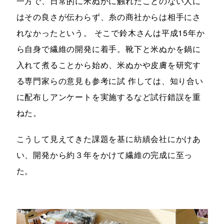
一方で、日常的に米ぬかに触れたことのない人に
はその良さが伝わらず、糸の商社からは相手にさ
れなかったという。 そこで鈴木さんは平成15年か
ら自身で繊維の開発に着手。靴下と米ぬかを鍋に
入れて煮ることから始め、米ぬかや皮膚を研究す
る専門家らの意見も参考に試 作しては、知り合い
に配布しアンケートを実施するなど試行錯誤を重
ねた。
こうして見えてきた課題を基に紡績会社にかけあ
い、開発から約３年をかけて繊維の完成に至っ
た。