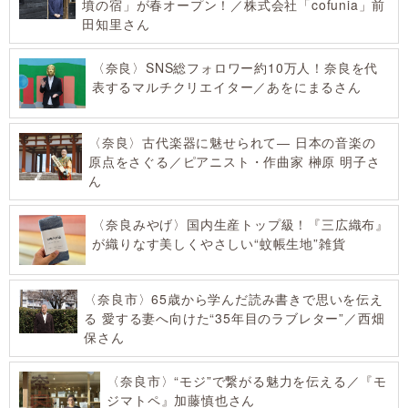
墳の宿」が春オープン！／株式会社「cofunia」前
田知里さん
〈奈良〉SNS総フォロワー約10万人！奈良を代
表するマルチクリエイター／あをにまるさん
〈奈良〉古代楽器に魅せられて― 日本の音楽の
原点をさぐる／ピアニスト・作曲家 榊原 明子さ
ん
〈奈良みやげ〉国内生産トップ級！『三広織布』
が織りなす美しくやさしい“蚊帳生地”雑貨
〈奈良市〉65歳から学んだ読み書きで思いを伝え
る 愛する妻へ向けた“35年目のラブレター”／西畑
保さん
〈奈良市〉“モジ”で繋がる魅力を伝える／『モ
ジマトペ』加藤慎也さん