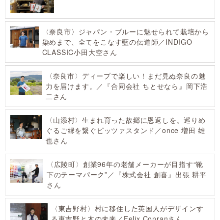
〈奈良市〉ジャパン・ブルーに魅せられて栽培から
染めまで、全てをこなす藍の伝道師／INDIGO
CLASSIC小田大空さん
〈奈良市〉ディープで楽しい！まだ見ぬ奈良の魅
力を届けます。／『合同会社 ちとせなら』岡下浩
二さん
〈山添村〉生まれ育った故郷に恩返しを。巡りめ
ぐるご縁を繋ぐピッツァスタンド／once 増田 雄
也さん
〈広陵町〉創業96年の老舗メーカーが目指す“靴
下のテーマパーク”／『株式会社 創喜』出張 耕平
さん
〈東吉野村〉村に移住した英国人がデザインす
る東吉野と木の未来／Felix Conranさん