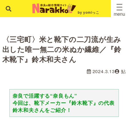
by yomiっこ
menu
〈三宅町〉米と靴下の二刀流が生み
出した唯一無二の米ぬか繊維／『鈴
木靴下』鈴木和夫さん
2024.3.13
鮎
奈良で活躍する“奈良もん”
今回は、靴下メーカー『鈴木靴下』の代表
鈴木和夫さんをご紹介！