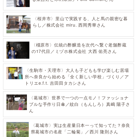
〈桜井市〉里山で実践する、人と馬の親密な暮
らし／株式会社 miru. 西岡秀華さん
〈橿原市〉伝統の酢醸造を次代へ繋ぐ老舗酢蔵
の17代目／ミヅホ株式会社 大西 佑亮さん
〈生駒市・天理市〉大人も子どもも学び楽しむ居場
所へ奈良から始める「全く新しい学校」づくり／ア
トリエe.f.t. 吉田田タカシさん
〈葛城市〉世界で一つの一点モノ！ファッショナ
ブルな手作り日傘／紋白（もんしろ）真嶋 陽子さ
ん
〈葛城市〉実は生産量日本一って知ってた？奈良
県葛城市の名産「二輪菊」／西川 隆則さん