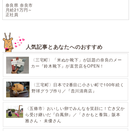
奈良県 奈良市
月給21万円～
正社員
人気記事とあなたへのおすすめ
〈三宅町〉「米ぬか靴下」が話題の奈良のメー
カー『鈴木靴下』が直営店をOPEN！
〈三宅町〉日本で2番目に小さい町で100年続く
野球グラブ作り／『𠮷川清商店』
〈五條市〉おいしい卵でみんなを笑顔に！亡き父か
ら受け継いだ『白鳳卵』／「さかもと養鶏」阪本
雅さん・ 未優さん