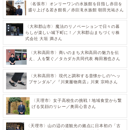
〈名張市〉オンリーワンの水族館を目指し赤目を
盛り上げる若き館長／赤目滝水族館 朝田光祐さん
〈大和郡山市〉魔法のリノベーションで日々の暮
らしが楽しい城下町に！／大和郡山まちづくり株
式会社 大垣 満さん
〈大和高田市〉商いのまち大和高田の魅力を伝
え、人を繋ぐ／タカダカ共同代表 梅田雅也さん
〈大和高田市〉現代と調和する昔懐かしの“ヘッ
プサンダル”／『川東履物商店』川東 宗時さん
〈天理市〉女子高校生の挑戦！地域食堂から繋
げる笑顔のリレー／奥田心音さん
〈天理市〉山の辺の道観光の拠点に日本初の「古