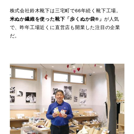
株式会社鈴木靴下は三宅町で66年続く靴下工場。
米ぬか繊維を使った靴下「歩くぬか袋®」
が人気
で、昨年工場近くに直営店も開業した注目の企業
だ。