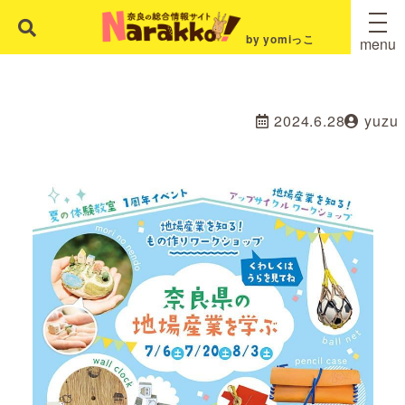
by yomiっこ
menu
2024.6.28
yuzu