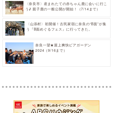
〈奈良市〉産まれたての赤ちゃん鹿に会いに行こ
う♪ 親子鹿の一般公開が開始！（7/14まで）
〈山添村〉初開催！古民家宿に奈良の“B面”が集
う『B面めぐるフェス』に行ってきた。
奈良一望★屋上爽快ビアガーデン
2024（9/16まで）