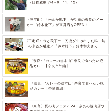
（日程変更 7/4～6、11、12）
〈三宅町〉「米ぬか靴下」が話題の奈良のメー
カー『鈴木靴下』が直営店をOPEN！
〈三宅町〉米と靴下の二刀流が生み出した唯一無
二の米ぬか繊維／『鈴木靴下』鈴木和夫さん
〈奈良〉“カレーの総本山” 奈良で食べたい絶
品カレー【奈良市外編】
〈奈良〉“カレーの総本山” 奈良で食べたい絶
品カレー【奈良市編】
〈奈良〉夏の肉フェス2024！奈良の焼肉店や