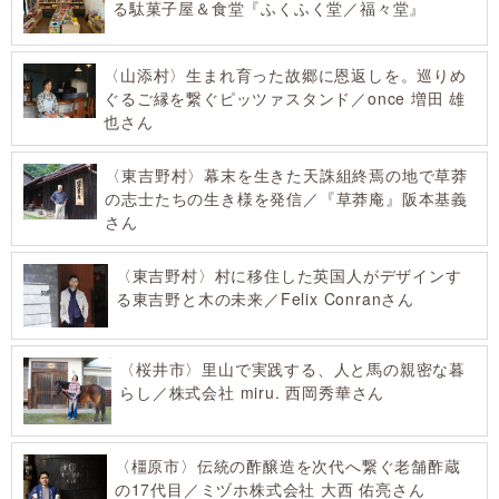
る駄菓子屋＆食堂『ふくふく堂／福々堂』
〈山添村〉生まれ育った故郷に恩返しを。巡りめ
ぐるご縁を繋ぐピッツァスタンド／once 増田 雄
也さん
〈東吉野村〉幕末を生きた天誅組終焉の地で草莽
の志士たちの生き様を発信／『草莽庵』阪本基義
さん
〈東吉野村〉村に移住した英国人がデザインす
る東吉野と木の未来／Felix Conranさん
〈桜井市〉里山で実践する、人と馬の親密な暮
らし／株式会社 miru. 西岡秀華さん
〈橿原市〉伝統の酢醸造を次代へ繋ぐ老舗酢蔵
の17代目／ミヅホ株式会社 大西 佑亮さん