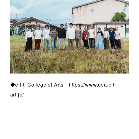
◆e.f.t. College of Arts
https://www.coa.eft-
art.jp/