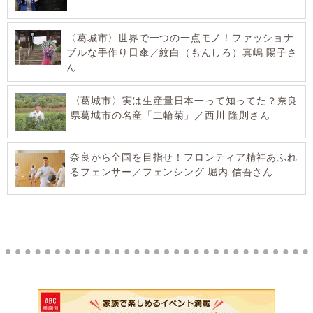
〈葛城市〉世界で一つの一点モノ！ファッショナ
ブルな手作り日傘／紋白（もんしろ）真嶋 陽子さ
ん
〈葛城市〉実は生産量日本一って知ってた？奈良
県葛城市の名産「二輪菊」／西川 隆則さん
奈良から全国を目指せ！フロンティア精神あふれ
るフェンサー／フェンシング 堀内 信吾さん