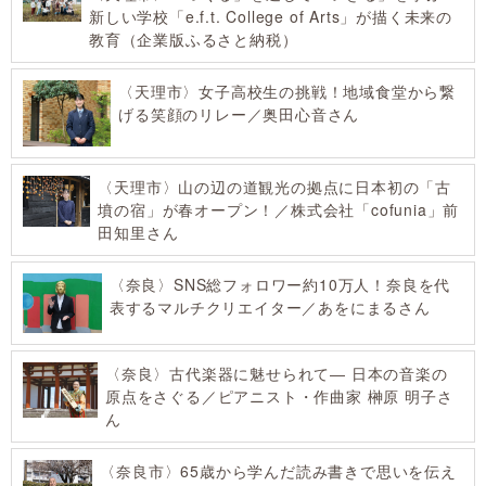
新しい学校「e.f.t. College of Arts」が描く未来の
教育（企業版ふるさと納税）
〈天理市〉女子高校生の挑戦！地域食堂から繋
げる笑顔のリレー／奥田心音さん
〈天理市〉山の辺の道観光の拠点に日本初の「古
墳の宿」が春オープン！／株式会社「cofunia」前
田知里さん
〈奈良〉SNS総フォロワー約10万人！奈良を代
表するマルチクリエイター／あをにまるさん
〈奈良〉古代楽器に魅せられて― 日本の音楽の
原点をさぐる／ピアニスト・作曲家 榊原 明子さ
ん
〈奈良市〉65歳から学んだ読み書きで思いを伝え