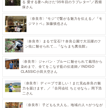
る 愛する妻へ向けた“35年目のラブレター”／西畑
保さん
〈奈良市〉“モジ”で繋がる魅力を伝える／『モ
ジマトペ』加藤慎也さん
〈奈良市〉まるで宝石!？奈良公園で大活躍のフ
ン虫に魅せられて...『ならまち糞虫館』
〈奈良市〉ジャパン・ブルーに魅せられて栽培から
染めまで、全てをこなす藍の伝道師／INDIGO
CLASSIC小田大空さん
〈奈良市〉ディープで楽しい！まだ見ぬ奈良の魅
力を届けます。／『合同会社 ちとせなら』岡下浩
二さん
〈奈良市〉子どもも大人も。地域の人々がつなが