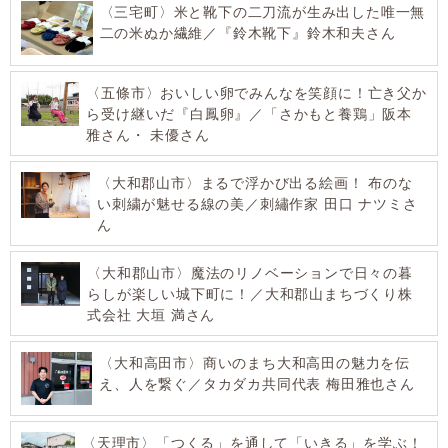
〈三宅町〉米と靴下の二刀流が生み出した唯一無
二の米ぬか繊維／『鈴木靴下』鈴木和夫さん
〈五條市〉おいしい卵でみんなを笑顔に！亡き父か
ら受け継いだ『白鳳卵』／「さかもと養鶏」阪本
雅さん・ 未優さん
〈大和郡山市〉まるで浮かび出る絵画！ 布のな
い刺繍が魅せる線の美／刺繡作家 田口 ナツミさ
ん
〈大和郡山市〉魔法のリノベーションで日々の暮
らしが楽しい城下町に！／大和郡山まちづくり株
式会社 大垣 満さん
〈大和高田市〉商いのまち大和高田の魅力を伝
え、人を繋ぐ／タカダカ共同代表 梅田雅也さん
〈天理市〉「つくる」を通して「いきる」を学ぶ！