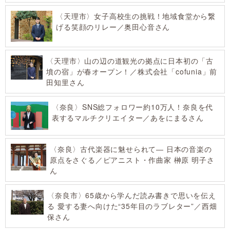
〈天理市〉女子高校生の挑戦！地域食堂から繋
げる笑顔のリレー／奥田心音さん
〈天理市〉山の辺の道観光の拠点に日本初の「古
墳の宿」が春オープン！／株式会社「cofunia」前
田知里さん
〈奈良〉SNS総フォロワー約10万人！奈良を代
表するマルチクリエイター／あをにまるさん
〈奈良〉古代楽器に魅せられて― 日本の音楽の
原点をさぐる／ピアニスト・作曲家 榊原 明子さ
ん
〈奈良市〉65歳から学んだ読み書きで思いを伝え
る 愛する妻へ向けた“35年目のラブレター”／西畑
保さん