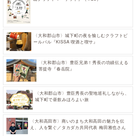
〈大和郡山市〉城下町の夜を愉しむクラフトビ
ールバル『KISSA 喫酒と喫サ』
〈大和郡山市〉豊臣兄弟！秀長の功績伝える
菩提寺『春岳院』
〈大和郡山市〉豊臣秀長の聖地巡礼しながら、
城下町で昼飲みほろよい旅
〈大和高田市〉商いのまち大和高田の魅力を伝
え、人を繋ぐ／タカダカ共同代表 梅田雅也さん