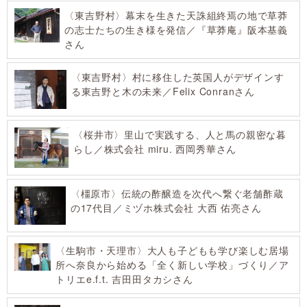
〈東吉野村〉幕末を生きた天誅組終焉の地で草莽
の志士たちの生き様を発信／『草莽庵』阪本基義
さん
〈東吉野村〉村に移住した英国人がデザインす
る東吉野と木の未来／Felix Conranさん
〈桜井市〉里山で実践する、人と馬の親密な暮
らし／株式会社 miru. 西岡秀華さん
〈橿原市〉伝統の酢醸造を次代へ繋ぐ老舗酢蔵
の17代目／ミヅホ株式会社 大西 佑亮さん
〈生駒市・天理市〉大人も子どもも学び楽しむ居場
所へ奈良から始める「全く新しい学校」づくり／ア
トリエe.f.t. 吉田田タカシさん