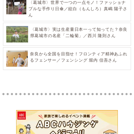
〈葛城市〉世界で一つの一点モノ！ファッショナ
ブルな手作り日傘／紋白（もんしろ）真嶋 陽子さ
ん
〈葛城市〉実は生産量日本一って知ってた？奈良
県葛城市の名産「二輪菊」／西川 隆則さん
奈良から全国を目指せ！フロンティア精神あふれ
るフェンサー／フェンシング 堀内 信吾さん