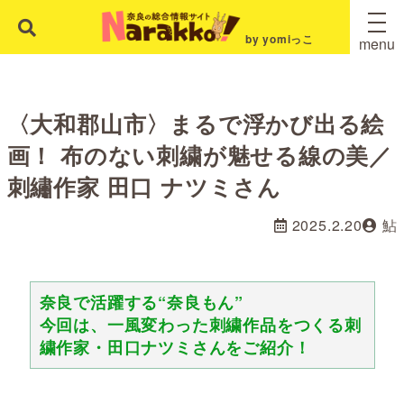
by yomiっこ
menu
〈大和郡山市〉まるで浮かび出る絵
画！ 布のない刺繍が魅せる線の美／
刺繡作家 田口 ナツミさん
2025.2.20
鮎
奈良で活躍する“奈良もん”
今回は、一風変わった刺繍作品をつくる刺
繍作家・田口ナツミさんをご紹介！