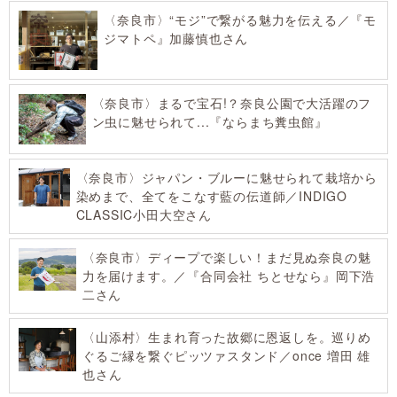
〈奈良市〉“モジ”で繋がる魅力を伝える／『モ
ジマトペ』加藤慎也さん
〈奈良市〉まるで宝石!？奈良公園で大活躍のフ
ン虫に魅せられて...『ならまち糞虫館』
〈奈良市〉ジャパン・ブルーに魅せられて栽培から
染めまで、全てをこなす藍の伝道師／INDIGO
CLASSIC小田大空さん
〈奈良市〉ディープで楽しい！まだ見ぬ奈良の魅
力を届けます。／『合同会社 ちとせなら』岡下浩
二さん
〈山添村〉生まれ育った故郷に恩返しを。巡りめ
ぐるご縁を繋ぐピッツァスタンド／once 増田 雄
也さん