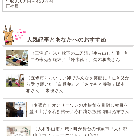
年収350万円～450万円
正社員
人気記事とあなたへのおすすめ
〈三宅町〉米と靴下の二刀流が生み出した唯一無
二の米ぬか繊維／『鈴木靴下』鈴木和夫さん
〈五條市〉おいしい卵でみんなを笑顔に！亡き父か
ら受け継いだ『白鳳卵』／「さかもと養鶏」阪本
雅さん・ 未優さん
〈名張市〉オンリーワンの水族館を目指し赤目を
盛り上げる若き館長／赤目滝水族館 朝田光祐さん
〈大和郡山市〉城下町が舞台の作家市『大和郡
山クラフトマーケット』（1/25）