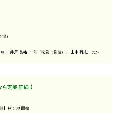
会場）
知鳥」
井戸 良祐
／ 能「松風（見留）」
山中 雅志
ほか
なら芝能 詳細 】
】14：30 開始