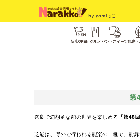
by yomiっこ
新店OPEN
グルメ
パン・スイーツ
観光・
第
奈良で幻想的な能の世界を楽しめる
『第48
芝能は、野外で行われる能楽の一種で、能舞