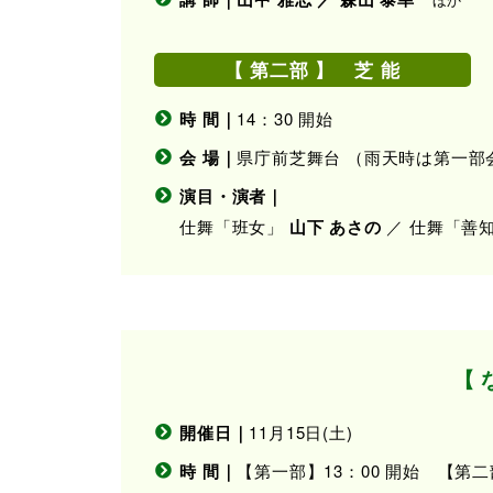
【 第二部 】 芝 能
時 間｜
14：30 開始
会 場｜
県庁前芝舞台 （雨天時は第一部
演目・演者｜
仕舞「班女」
山下 あさの
／ 仕舞「善
【 
開催日｜
11月15日(土)
時 間｜
【第一部】13：00 開始 【第二部