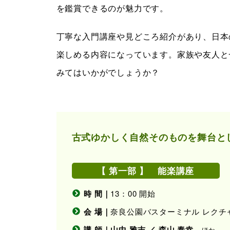
を鑑賞できるのが魅力です。
丁寧な入門講座や見どころ紹介があり、日本
楽しめる内容になっています。家族や友人と
みてはいかがでしょうか？
古式ゆかしく自然そのものを舞台と
【 第一部 】 能楽講座
時 間｜
13：00 開始
会 場｜
奈良公園バスターミナル レクチ
講 師｜山中 雅志 ／ 森山 泰幸
ほか