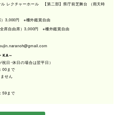
ル レクチャーホール 【第二部】県庁前芝舞台 （雨天時
3,000円 ※柵外鑑賞自由
席自由席）3,000円 ※柵外鑑賞自由
n.naranoh@gmail.com
・KA～
月曜が祝日･休日の場合は翌平日）
：00まで
りません
：59まで