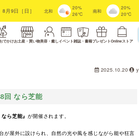
20%
20%
8月9日［日］
北
和
南
和
26℃
20℃
おでかけ
お土産・買い物
美容・癒し
イベント
雑誌・書籍
プレゼント
Onlineストア
2025.10.20
48回 なら芝能
回 なら芝能』
が開催されます。
台が屋外に設けられ、自然の光や風を感じながら能や狂言