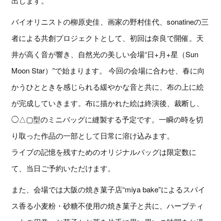
出します。
バイオリニストの柳原史佳、画家の野村佳代、sonatineの三
者による共創プロジェクトとして、初回は奈良で開催。天
井が高く音が響き、自然光の美しい会場“日+月+星（Sun
Moon Star）”で始まります。 今回の会場に合わせ、春に向
かうひとときを感じられる緩やかな音と共に、布の上に絵
が完成していきます。布に描かれた絵は終演後、裁断し、
◯△▢型のミニバッグに縫製する予定です。一瞬の時を切
り取った作品の一部として日常に溶け込みます。
ライブの記憶を残すためのオリジナルバッグは限定数に
て、当日ご予約いただけます。
また、会場では大阪の焼き菓子店“miya bake”によるスパイ
ス香る小麦粉・砂糖不使用の焼き菓子と共に、ハーブティ