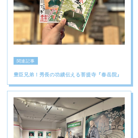
関連記事
豊臣兄弟！秀長の功績伝える菩提寺『春岳院』