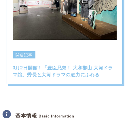
関連記事
3月2日開館！「豊臣兄弟！ 大和郡山 大河ドラ
マ館」秀長と大河ドラマの魅力にふれる
基本情報
Basic Information